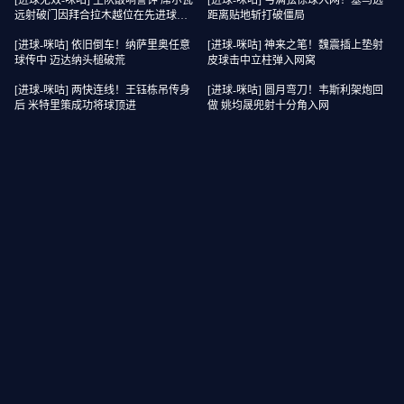
[进球无效-咪咕] 主队敲响警钟 席尔瓦
[进球-咪咕] 弓满弦惊球入网！塞鸟远
远射破门因拜合拉木越位在先进球无
距离贴地斩打破僵局
效
[进球-咪咕] 依旧倒车！纳萨里奥任意
[进球-咪咕] 神来之笔！魏震插上垫射
球传中 迈达纳头槌破荒
皮球击中立柱弹入网窝
[进球-咪咕] 两快连线！王钰栋吊传身
[进球-咪咕] 圆月弯刀！韦斯利架炮回
后 米特里策成功将球顶进
做 姚均晟兜射十分角入网