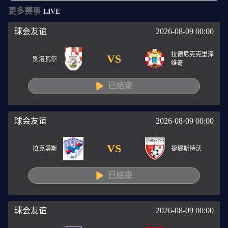
更多赛事
LIVE
球会友谊
2026-08-09 00:00
拉德尼克克里泽
VS
别洛瓦尔
维奇
已结束
球会友谊
2026-08-09 00:00
VS
拉克塔斯
捷堤斯特沃
已结束
球会友谊
2026-08-09 00:00