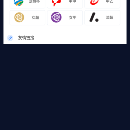
友情链接
网站地图
篮球直播
足球直播
篮球录像
足球录像
篮球集锦
足球集锦
雨燕直播是体育直播导航站，为方便喜欢体育的朋友观看视频，每日最新
NBA直播,足球五大联赛直播,足球直播,等体育赛事直播，无插件直接观看！
本站所有赛事直播信号均由用户收集或从搜索引擎搜索整理获得，所有内容均
来自互联网，我们自身不提供任何直播信号和视频内容，如有侵犯您的权益请
联系我们，我们会第一时间处理。
雨燕直播免费提供最新的NBA直播,24小时不间断更新,视频信号源超清画质,雨