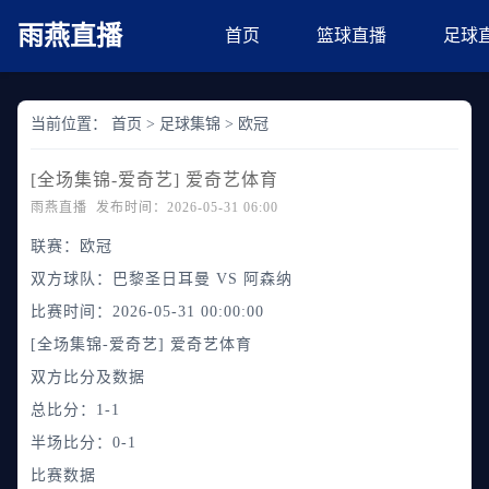
雨燕直播
首页
篮球直播
足球
当前位置：
首页
>
足球集锦
>
欧冠
[全场集锦-爱奇艺] 爱奇艺体育
雨燕直播 发布时间：2026-05-31 06:00
联赛：
欧冠
双方球队：
巴黎圣日耳曼 VS 阿森纳
比赛时间：
2026-05-31 00:00:00
[全场集锦-爱奇艺] 爱奇艺体育
双方比分及数据
总比分：1-1
半场比分：0-1
比赛数据