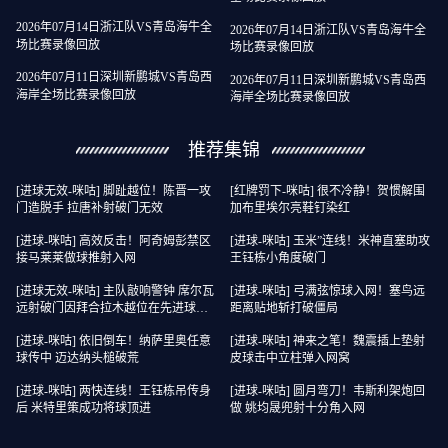
2026年07月14日浙江队VS青岛海牛全
2026年07月14日浙江队VS青岛海牛全
场比赛录像回放
场比赛录像回放
2026年07月11日深圳新鹏城VS青岛西
2026年07月11日深圳新鹏城VS青岛西
海岸全场比赛录像回放
海岸全场比赛录像回放
推荐集锦
[进球无效-咪咕] 脚趾越位！陈晋一攻
[红牌罚下-咪咕] 很不冷静！贺惯解围
门造脱手 拉唐补射破门无效
加布里埃尔亮鞋钉染红
[进球-咪咕] 高效反击！阿奇姆彭禁区
[进球-咪咕] 玉米”连线！米神直塞助攻
接马莱莱做球推射入网
王钰栋小角度破门
[进球无效-咪咕] 主队敲响警钟 席尔瓦
[进球-咪咕] 弓满弦惊球入网！塞鸟远
远射破门因拜合拉木越位在先进球无
距离贴地斩打破僵局
效
[进球-咪咕] 依旧倒车！纳萨里奥任意
[进球-咪咕] 神来之笔！魏震插上垫射
球传中 迈达纳头槌破荒
皮球击中立柱弹入网窝
[进球-咪咕] 两快连线！王钰栋吊传身
[进球-咪咕] 圆月弯刀！韦斯利架炮回
后 米特里策成功将球顶进
做 姚均晟兜射十分角入网