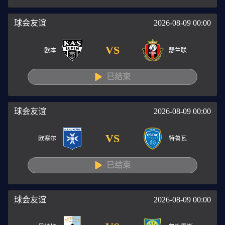
球会友谊
2026-08-09 00:00
VS
欧本
瑟兰联
已结束
球会友谊
2026-08-09 00:00
VS
欧塞尔
特鲁瓦
已结束
球会友谊
2026-08-09 00:00