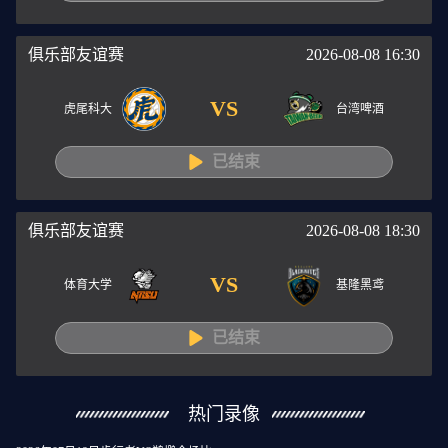
俱乐部友谊赛
2026-08-08 16:30
VS
虎尾科大
台湾啤酒
已结束
俱乐部友谊赛
2026-08-08 18:30
VS
体育大学
基隆黑鸢
已结束
热门录像