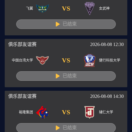
VS
飞翼
女武神
已结束
俱乐部友谊赛
2026-08-08 12:30
VS
中国台湾大学
健行科技大学
已结束
俱乐部友谊赛
2026-08-08 14:30
VS
裕隆集团
辅仁大学
已结束