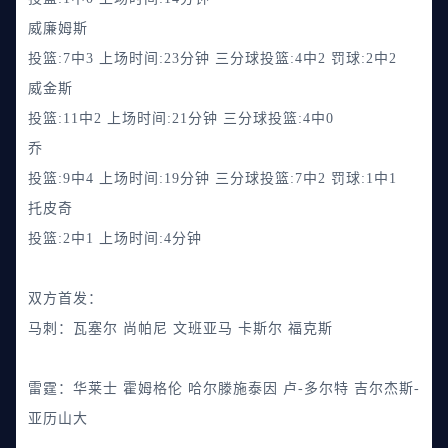
威廉姆斯
投篮:7中3 上场时间:23分钟 三分球投篮:4中2 罚球:2中2
威金斯
投篮:11中2 上场时间:21分钟 三分球投篮:4中0
乔
投篮:9中4 上场时间:19分钟 三分球投篮:7中2 罚球:1中1
托皮奇
投篮:2中1 上场时间:4分钟
双方首发：
马刺：瓦塞尔 尚帕尼 文班亚马 卡斯尔 福克斯
雷霆：华莱士 霍姆格伦 哈尔滕施泰因 卢-多尔特 吉尔杰斯-
亚历山大