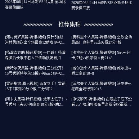
2026年06月14日马刺VS尼克斯全场比
2026年06月14日马刺VS尼克斯全场比
赛录像回放
赛录像回放
推荐集锦
[河村勇辉集锦-腾讯视频] 穿针引线！
[奥科里个人集锦-腾讯视频] 空砍全场
河村勇辉送出全场最高12助攻 8中2拿
最高！奥科里vs热火得27分4板
到5分5板
[杨瀚森妙助-腾讯视频] 十佳球！杨瀚
[卡拉班个人集锦-腾讯视频] 5记三分！
森脑后长眼不看人回传助队友暴扣
卡拉班vs凯尔特人得21+8
[斯特尔茨集锦-腾讯视频] 三分没开！
[威尔逊个人集锦-腾讯视频] 威尔逊vs
16号秀斯特尔茨16投8中&三分8中2得
爵士拿到19+8
到22分2板6助
[雷诺集锦-腾讯视频] 两双到手！雷诺
[沃尔夫个人集锦-腾讯视频] 沃尔夫vs
15中7拿到20分12板 三分5中2
老鹰全场得到20+5
[阿卡夫集锦-腾讯视频] 效率太低了！7
[争议瞬间-腾讯视频] 在眼皮子底下没
号秀阿卡夫20中6拿到19分3板7助2断1
看见？哈珀打脸布里奇斯没吹福斯特
帽 4失误
给了个争球？