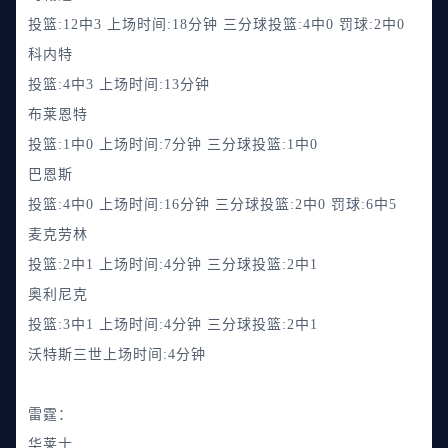
投篮:12中3 上场时间:18分钟 三分球投篮:4中0 罚球:2中0
科内特
投篮:4中3 上场时间:13分钟
布莱恩特
投篮:1中0 上场时间:7分钟 三分球投篮:1中0
巴恩斯
投篮:4中0 上场时间:16分钟 三分球投篮:2中0 罚球:6中5
麦克劳林
投篮:2中1 上场时间:4分钟 三分球投篮:2中1
奥利尼克
投篮:3中1 上场时间:4分钟 三分球投篮:2中1
沃特斯三世上场时间:4分钟
雷霆：
华莱士