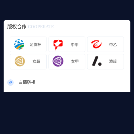
版权合作
COOPERATE
友情链接
网站地图
篮球直播
足球直播
篮球录像
足球录像
篮球集锦
足球集锦