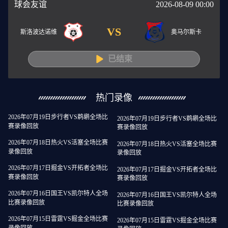
球会友谊
2026-08-09 00:00
VS
斯洛波达诺维
奥马尔斯卡
已结束
热门录像
2026年07月19日步行者VS鹈鹕全场比
2026年07月19日步行者VS鹈鹕全场比
赛录像回放
赛录像回放
2026年07月18日热火VS活塞全场比赛
2026年07月18日热火VS活塞全场比赛
录像回放
录像回放
2026年07月17日掘金VS开拓者全场比
2026年07月17日掘金VS开拓者全场比
赛录像回放
赛录像回放
2026年07月16日国王VS凯尔特人全场
2026年07月16日国王VS凯尔特人全场
比赛录像回放
比赛录像回放
2026年07月15日雷霆VS掘金全场比赛
2026年07月15日雷霆VS掘金全场比赛