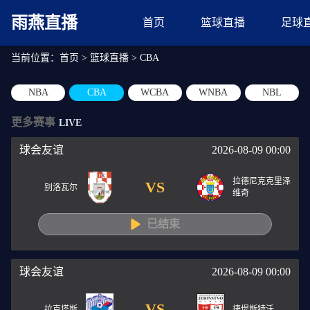
雨燕直播
首页
篮球直播
足球
当前位置：
首页
>
篮球直播
>
CBA
NBA
CBA
WCBA
WNBA
NBL
更多赛事
LIVE
球会友谊
2026-08-09 00:00
拉德尼克克里泽
VS
别洛瓦尔
维奇
已结束
球会友谊
2026-08-09 00:00
VS
拉克塔斯
捷堤斯特沃