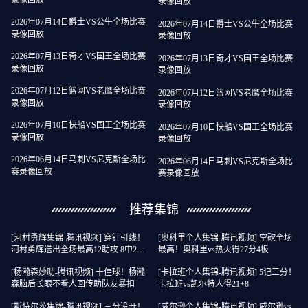
录像回放
录像回放
2026年07月14日爵士VS公牛全场比赛
2026年07月14日爵士VS公牛全场比赛
录像回放
录像回放
2026年07月13日奇才VS国王全场比赛
2026年07月13日奇才VS国王全场比赛
录像回放
录像回放
2026年07月12日篮网VS老鹰全场比赛
2026年07月12日篮网VS老鹰全场比赛
录像回放
录像回放
2026年07月10日快船VS国王全场比赛
2026年07月10日快船VS国王全场比赛
录像回放
录像回放
2026年06月14日马刺VS尼克斯全场比
2026年06月14日马刺VS尼克斯全场比
赛录像回放
赛录像回放
推荐集锦
[河村勇辉集锦-腾讯视频] 穿针引线！
[奥科里个人集锦-腾讯视频] 空砍全场
河村勇辉送出全场最高12助攻 8中2拿
最高！奥科里vs热火得27分4板
到5分5板
[杨瀚森妙助-腾讯视频] 十佳球！杨瀚
[卡拉班个人集锦-腾讯视频] 5记三分！
森脑后长眼不看人回传助队友暴扣
卡拉班vs凯尔特人得21+8
[斯特尔茨集锦-腾讯视频] 三分没开！
[威尔逊个人集锦-腾讯视频] 威尔逊vs