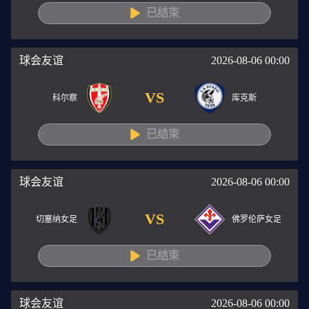
已结束
球会友谊
2026-08-06 00:00
VS
科尔察
库克斯
已结束
球会友谊
2026-08-06 00:00
VS
切塞纳女足
佛罗伦萨女足
已结束
球会友谊
2026-08-06 00:00