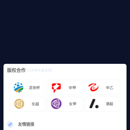
版权合作
COOPERATE
友情链接