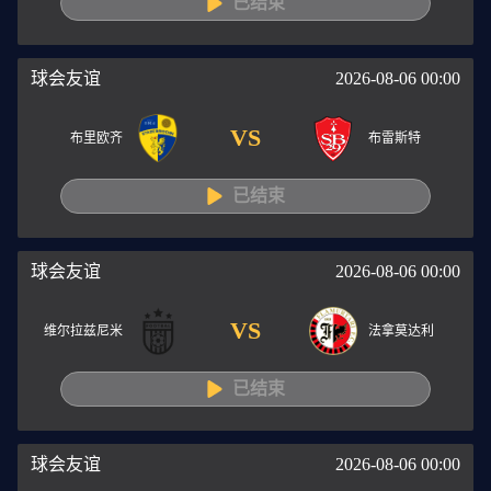
已结束
球会友谊
2026-08-06 00:00
VS
布里欧齐
布雷斯特
已结束
球会友谊
2026-08-06 00:00
VS
维尔拉兹尼米
法拿莫达利
已结束
球会友谊
2026-08-06 00:00