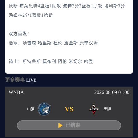
抢断 布莱恩特4篮板1助攻 波特2分2篮板1助攻 埃利斯3分
汤姆林2分1篮板1抢断
双方首发：
活塞：汤普森 哈里斯 杜伦 詹金斯 康宁汉姆
骑士：斯特鲁斯 莫布利 阿伦 米切尔 哈登
更多赛事
LIVE
WNBA
2026-08-09 01:00
VS
山猫
王牌
已结束