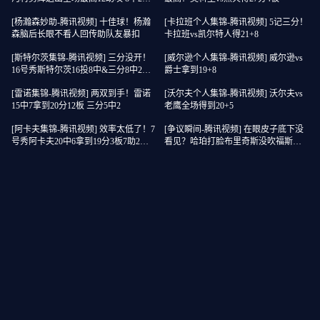
到5分5板
[杨瀚森妙助-腾讯视频] 十佳球！杨瀚
[卡拉班个人集锦-腾讯视频] 5记三分！
森脑后长眼不看人回传助队友暴扣
卡拉班vs凯尔特人得21+8
[斯特尔茨集锦-腾讯视频] 三分没开！
[威尔逊个人集锦-腾讯视频] 威尔逊vs
16号秀斯特尔茨16投8中&三分8中2得
爵士拿到19+8
到22分2板6助
[雷诺集锦-腾讯视频] 两双到手！雷诺
[沃尔夫个人集锦-腾讯视频] 沃尔夫vs
15中7拿到20分12板 三分5中2
老鹰全场得到20+5
[阿卡夫集锦-腾讯视频] 效率太低了！7
[争议瞬间-腾讯视频] 在眼皮子底下没
号秀阿卡夫20中6拿到19分3板7助2断1
看见？哈珀打脸布里奇斯没吹福斯特
帽 4失误
给了个争球？