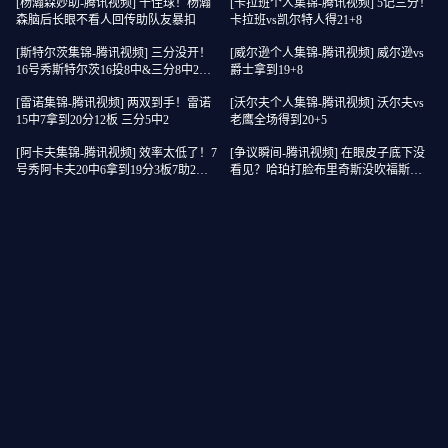
[杨瀚森妙助-腾讯视频] 十佳球！杨瀚
[卡拉班个人集锦-腾讯视频] 5记三分！
森脑后长眼不看人回传助队友暴扣
卡拉班vs凯尔特人得21+8
[斯特尔茨集锦-腾讯视频] 三分没开！
[威尔逊个人集锦-腾讯视频] 威尔逊vs
16号秀斯特尔茨16投8中&三分8中2得
爵士拿到19+8
到22分2板6助
[雷诺集锦-腾讯视频] 两双到手！雷诺
[沃尔夫个人集锦-腾讯视频] 沃尔夫vs
15中7拿到20分12板 三分5中2
老鹰全场得到20+5
[阿卡夫集锦-腾讯视频] 效率太低了！7
[争议瞬间-腾讯视频] 在眼皮子底下没
号秀阿卡夫20中6拿到19分3板7助2断1
看见？哈珀打脸布里奇斯没吹福斯特
帽 4失误
给了个争球？