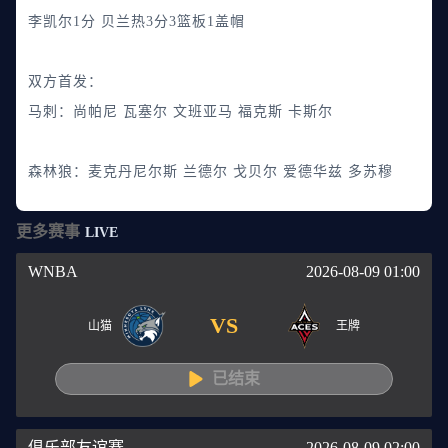
李凯尔1分 贝兰热3分3篮板1盖帽
双方首发：
马刺：尚帕尼 瓦塞尔 文班亚马 福克斯 卡斯尔
森林狼：麦克丹尼尔斯 兰德尔 戈贝尔 爱德华兹 多苏穆
更多赛事
LIVE
WNBA
2026-08-09 01:00
VS
山猫
王牌
已结束
俱乐部友谊赛
2026-08-09 02:00