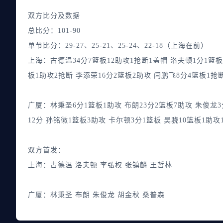
双方比分及数据
总比分：101-90
单节比分：29-27、25-21、25-24、22-18（上海在前）
上海：古德温34分7篮板12助攻1抢断1盖帽 洛夫顿1分1篮板
板1助攻2抢断 李添荣16分2篮板2助攻 闫鹏飞8分4篮板1抢断
广厦：林秉圣6分1篮板1助攻 布朗23分2篮板7助攻 朱俊龙3
12分 孙铭徽1篮板3助攻 卡尔顿3分1篮板 吴骁10篮板1助攻
双方首发：
上海：古德温 洛夫顿 李弘权 张镇麟 王哲林
广厦：林秉圣 布朗 朱俊龙 胡金秋 桑普森