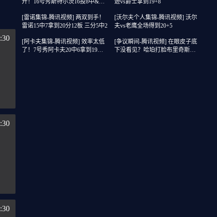
开！16号秀斯特尔茨16投8中&三
逊vs爵士拿到19+8
分8中2得到22分2板6助
[雷诺集锦-腾讯视频] 两双到手！
[沃尔夫个人集锦-腾讯视频] 沃尔
雷诺15中7拿到20分12板 三分5中2
夫vs老鹰全场得到20+5
:30
[阿卡夫集锦-腾讯视频] 效率太低
[争议瞬间-腾讯视频] 在眼皮子底
了！7号秀阿卡夫20中6拿到19分3
下没看见？哈珀打脸布里奇斯没
板7助2断1帽 4失误
吹福斯特给了个争球？
:30
:30