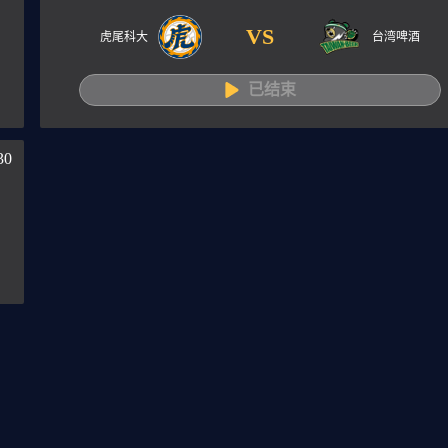
VS
虎尾科大
台湾啤酒
已结束
30